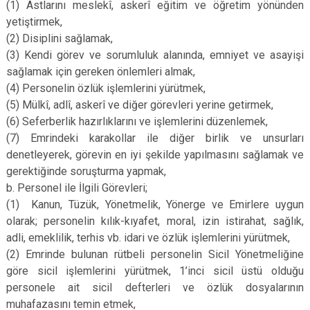
(1)
Astlarını meslekî, askerî eğitim ve öğretim yönünden
yetiştirmek,
(2)
Disiplini sağlamak,
(3)
Kendi görev ve sorumluluk alanında, emniyet ve asayişi
sağlamak için gereken önlemleri almak,
(4)
Personelin özlük işlemlerini yürütmek,
(5)
Mülkî, adlî, askerî ve diğer görevleri yerine getirmek,
(6)
Seferberlik hazırlıklarını ve işlemlerini düzenlemek,
(7)
Emrindeki karakollar ile diğer birlik ve unsurları
denetleyerek, görevin en iyi şekilde yapılmasını sağlamak ve
gerektiğinde soruşturma yapmak,
b.
Personel ile İlgili Görevleri;
(1)
Kanun, Tüzük, Yönetmelik, Yönerge ve Emirlere uygun
olarak; personelin kılık-kıyafet, moral, izin istirahat, sağlık,
adli, emeklilik, terhis vb. idari ve özlük işlemlerini yürütmek,
(2)
Emrinde bulunan rütbeli personelin Sicil Yönetmeliğine
göre sicil işlemlerini yürütmek, 1’inci sicil üstü olduğu
personele ait sicil defterleri ve özlük dosyalarının
muhafazasını temin etmek,