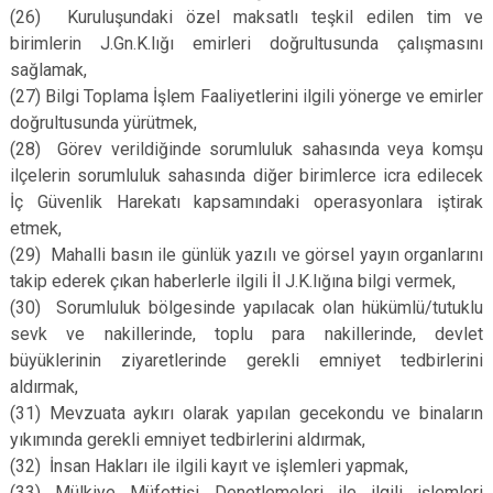
(26)
Kuruluşundaki özel maksatlı teşkil edilen tim ve
birimlerin J.Gn.K.lığı emirleri doğrultusunda çalışmasını
sağlamak,
(27)
Bilgi Toplama İşlem Faaliyetlerini ilgili yönerge ve emirler
doğrultusunda yürütmek,
(28)
Görev verildiğinde sorumluluk sahasında veya komşu
ilçelerin sorumluluk sahasında diğer birimlerce icra edilecek
İç Güvenlik Harekatı kapsamındaki operasyonlara iştirak
etmek,
(29)
Mahalli basın ile günlük yazılı ve görsel yayın organlarını
takip ederek çıkan haberlerle ilgili İl J.K.lığına bilgi vermek,
(30)
Sorumluluk bölgesinde yapılacak olan hükümlü/tutuklu
sevk ve nakillerinde, toplu para nakillerinde, devlet
büyüklerinin ziyaretlerinde gerekli emniyet tedbirlerini
aldırmak,
(31)
Mevzuata aykırı olarak yapılan gecekondu ve binaların
yıkımında gerekli emniyet tedbirlerini aldırmak,
(32)
İnsan Hakları ile ilgili kayıt ve işlemleri yapmak,
(33)
Mülkiye Müfettişi Denetlemeleri ile ilgili işlemleri