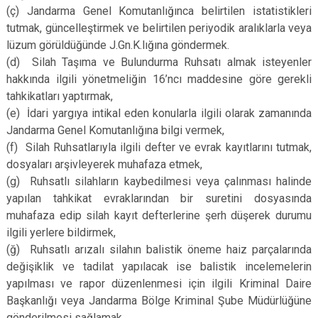
(ç) Jandarma Genel Komutanlığınca belirtilen istatistikleri
tutmak, güncelleştirmek ve belirtilen periyodik aralıklarla veya
lüzum görüldüğünde J.Gn.K.lığına göndermek.
(d)
Silah Taşıma ve Bulundurma Ruhsatı almak isteyenler
hakkında ilgili yönetmeliğin 16’ncı maddesine göre gerekli
tahkikatları yaptırmak,
(e)
İdari yargıya intikal eden konularla ilgili olarak zamanında
Jandarma Genel Komutanlığına bilgi vermek,
(f)
Silah Ruhsatlarıyla ilgili defter ve evrak kayıtlarını tutmak,
dosyaları arşivleyerek muhafaza etmek,
(g)
Ruhsatlı silahların kaybedilmesi veya çalınması halinde
yapılan tahkikat evraklarından bir suretini dosyasında
muhafaza edip silah kayıt defterlerine şerh düşerek durumu
ilgili yerlere bildirmek,
(ğ)
Ruhsatlı arızalı silahın balistik öneme haiz parçalarında
değişiklik ve tadilat yapılacak ise balistik incelemelerin
yapılması ve rapor düzenlenmesi için ilgili Kriminal Daire
Başkanlığı veya Jandarma Bölge Kriminal Şube Müdürlüğüne
gönderilmesi sağlamak,