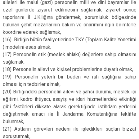
aileleri ile malul (gazi) personelin milli ve dini bayramlar ile
özel günlerde ziyaret edilmesini sağlamak, ziyaret sonuç
raporlarını İl J.K.lığına göndermek, sorumluluk bölgesinde
bulunan şehit mezarlarının bakım ve onarımını ilgili birimlerle
koordine ederek sağlamak,
(16)
Birliğin bütün faaliyetlerinde TKY (Toplam Kalite Yönetimi
) modelini esas almak,
(17)
Personelin etik (meslek ahlakı) değerlere sahip olmasını
sağlamak,
(18)
Personelin ailevi ve kişisel problemlerine duyarlı olmak,
(19)
Personelin yeterli bir beden ve ruh sağlığına sahip
olması için tedbirler almak,
(20)
Birliğindeki personelin ailevi ve şahsi durumu, meslek içi
eğitimi, kadro ihtiyacı, asayiş ve idari hizmetlerdeki etkinliği
gibi faktörleri dikkate alarak gerektiğinde istihdam yerlerini
değiştirmek amacı ile İl Jandarma Komutanlığına teklifte
bulunmak,
(21)
Astların görevleri nedeni ile işledikleri suçları bizzat
soruşturmak,