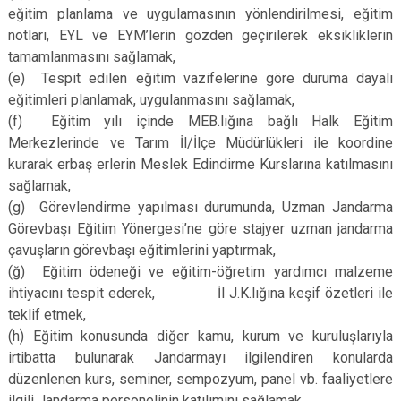
eğitim planlama ve uygulamasının yönlendirilmesi, eğitim
notları, EYL ve EYM’lerin gözden geçirilerek eksikliklerin
tamamlanmasını sağlamak,
(e)
Tespit edilen eğitim vazifelerine göre duruma dayalı
eğitimleri planlamak, uygulanmasını sağlamak,
(f)
Eğitim yılı içinde MEB.lığına bağlı Halk Eğitim
Merkezlerinde ve Tarım İl/İlçe Müdürlükleri ile koordine
kurarak erbaş erlerin Meslek Edindirme Kurslarına katılmasını
sağlamak,
(g)
Görevlendirme yapılması durumunda, Uzman Jandarma
Görevbaşı Eğitim Yönergesi’ne göre stajyer uzman jandarma
çavuşların görevbaşı eğitimlerini yaptırmak,
(ğ)
Eğitim ödeneği ve eğitim-öğretim yardımcı malzeme
ihtiyacını tespit ederek, İl J.K.lığına keşif özetleri ile
teklif etmek,
(h)
Eğitim konusunda diğer kamu, kurum ve kuruluşlarıyla
irtibatta bulunarak Jandarmayı ilgilendiren konularda
düzenlenen kurs, seminer, sempozyum, panel vb. faaliyetlere
ilgili Jandarma personelinin katılımını sağlamak,