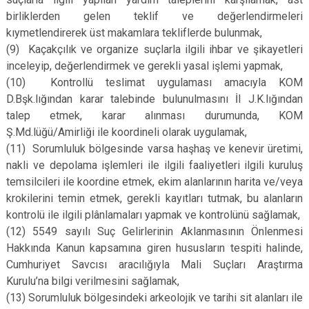
birliklerden gelen teklif ve değerlendirmeleri
kıymetlendirerek üst makamlara tekliflerde bulunmak,
(9)
Kaçakçılık ve organize suçlarla ilgili ihbar ve şikayetleri
inceleyip, değerlendirmek ve gerekli yasal işlemi yapmak,
(10)
Kontrollü teslimat uygulaması amacıyla KOM
D.Bşk.lığından karar talebinde bulunulmasını İl J.K.lığından
talep etmek, karar alınması durumunda, KOM
Ş.Md.lüğü/Amirliği ile koordineli olarak uygulamak,
(11)
Sorumluluk bölgesinde varsa haşhaş ve kenevir üretimi,
nakli ve depolama işlemleri ile ilgili faaliyetleri ilgili kuruluş
temsilcileri ile koordine etmek, ekim alanlarının harita ve/veya
krokilerini temin etmek, gerekli kayıtları tutmak, bu alanların
kontrolü ile ilgili plânlamaları yapmak ve kontrolünü sağlamak,
(12) 5549 sayılı Suç Gelirlerinin Aklanmasının Önlenmesi
Hakkında Kanun kapsamına giren hususların tespiti halinde,
Cumhuriyet Savcısı aracılığıyla Mali Suçları Araştırma
Kurulu’na bilgi verilmesini sağlamak,
(13)
Sorumluluk bölgesindeki arkeolojik ve tarihi sit alanları ile