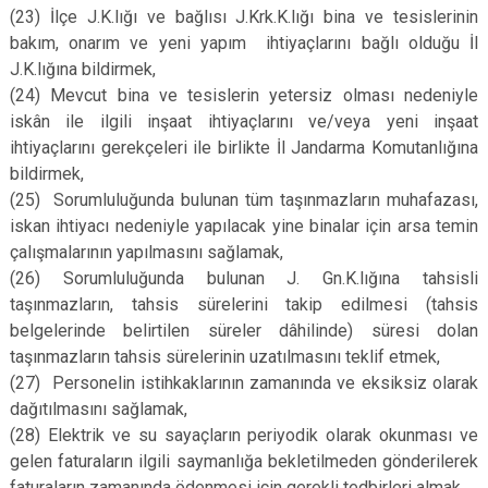
(23)
İlçe J.K.lığı ve bağlısı J.Krk.K.lığı bina ve tesislerinin
bakım, onarım ve yeni yapım ihtiyaçlarını bağlı olduğu İl
J.K.lığına bildirmek,
(24)
Mevcut bina ve tesislerin yetersiz olması nedeniyle
iskân ile ilgili inşaat ihtiyaçlarını ve/veya yeni inşaat
ihtiyaçlarını gerekçeleri ile birlikte İl Jandarma Komutanlığına
bildirmek,
(25)
Sorumluluğunda bulunan tüm taşınmazların muhafazası,
iskan ihtiyacı nedeniyle yapılacak yine binalar için arsa temin
çalışmalarının yapılmasını sağlamak,
(26)
Sorumluluğunda bulunan J. Gn.K.lığına tahsisli
taşınmazların, tahsis sürelerini takip edilmesi (tahsis
belgelerinde belirtilen süreler dâhilinde) süresi dolan
taşınmazların tahsis sürelerinin uzatılmasını teklif etmek,
(27)
Personelin istihkaklarının zamanında ve eksiksiz olarak
dağıtılmasını sağlamak,
(28)
Elektrik ve su sayaçların periyodik olarak okunması ve
gelen faturaların ilgili saymanlığa bekletilmeden gönderilerek
faturaların zamanında ödenmesi için gerekli tedbirleri almak,