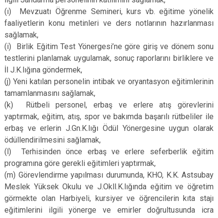
(ı)
Mevzuatı Öğrenme Semineri, kurs vb. eğitime yönelik
faaliyetlerin konu metinleri ve ders notlarının hazırlanması
sağlamak,
(i)
Birlik Eğitim Test Yönergesi’ne göre giriş ve dönem sonu
testlerini planlamak uygulamak, sonuç raporlarını birliklere ve
İl J.K.lığına göndermek,
(j)
Yeni katılan personelin intibak ve oryantasyon eğitimlerinin
tamamlanmasını sağlamak,
(k)
Rütbeli personel, erbaş ve erlere atış görevlerini
yaptırmak, eğitim, atış, spor ve bakımda başarılı rütbeliler ile
erbaş ve erlerin J.Gn.K.lığı Ödül Yönergesine uygun olarak
ödüllendirilmesini sağlamak,
(l)
Terhisinden önce erbaş ve erlere seferberlik eğitim
programına göre gerekli eğitimleri yaptırmak,
(m)
Görevlendirme yapılması durumunda, KHO, K.K. Astsubay
Meslek Yüksek Okulu ve J.Okll.K.lığında eğitim ve öğretim
görmekte olan Harbiyeli, kursiyer ve öğrencilerin kıta stajı
eğitimlerini ilgili yönerge ve emirler doğrultusunda icra