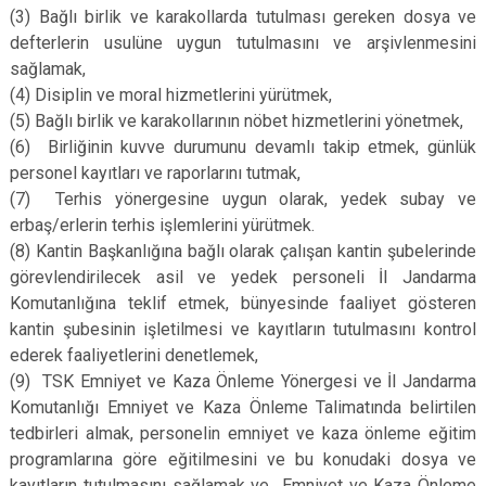
(3)
Bağlı birlik ve karakollarda tutulması gereken dosya ve
defterlerin usulüne uygun tutulmasını ve arşivlenmesini
sağlamak,
(4)
Disiplin ve moral hizmetlerini yürütmek,
(5)
Bağlı birlik ve karakollarının nöbet hizmetlerini yönetmek,
(6)
Birliğinin kuvve durumunu devamlı takip etmek, günlük
personel kayıtları ve raporlarını tutmak,
(7)
Terhis yönergesine uygun olarak, yedek subay ve
erbaş/erlerin terhis işlemlerini yürütmek.
(8)
Kantin Başkanlığına bağlı olarak çalışan kantin şubelerinde
görevlendirilecek asil ve yedek personeli İl Jandarma
Komutanlığına teklif etmek, bünyesinde faaliyet gösteren
kantin şubesinin işletilmesi ve kayıtların tutulmasını kontrol
ederek faaliyetlerini denetlemek,
(9)
TSK Emniyet ve Kaza Önleme Yönergesi ve İl Jandarma
Komutanlığı Emniyet ve Kaza Önleme Talimatında belirtilen
tedbirleri almak, personelin emniyet ve kaza önleme eğitim
programlarına göre eğitilmesini ve bu konudaki dosya ve
kayıtların tutulmasını sağlamak ve Emniyet ve Kaza Önleme