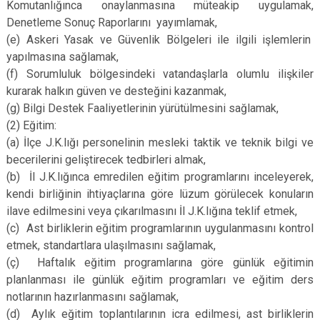
Komutanlığınca onaylanmasına müteakip uygulamak,
Denetleme Sonuç Raporlarını yayımlamak,
(e)
Askeri Yasak ve Güvenlik Bölgeleri ile ilgili işlemlerin
yapılmasına sağlamak,
(f)
Sorumluluk bölgesindeki vatandaşlarla olumlu ilişkiler
kurarak halkın güven ve desteğini kazanmak,
(g)
Bilgi Destek Faaliyetlerinin yürütülmesini sağlamak,
(2)
Eğitim:
(a)
İlçe J.K.lığı personelinin mesleki taktik ve teknik bilgi ve
becerilerini geliştirecek tedbirleri almak,
(b)
İl J.K.lığınca emredilen eğitim programlarını inceleyerek,
kendi birliğinin ihtiyaçlarına göre lüzum görülecek konuların
ilave edilmesini veya çıkarılmasını İl J.K.lığına teklif etmek,
(c)
Ast birliklerin eğitim programlarının uygulanmasını kontrol
etmek, standartlara ulaşılmasını sağlamak,
(ç)
Haftalık eğitim programlarına göre günlük eğitimin
planlanması ile günlük eğitim programları ve eğitim ders
notlarının hazırlanmasını sağlamak,
(d)
Aylık eğitim toplantılarının icra edilmesi, ast birliklerin