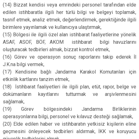
(14)
Bizzat kendisi veya emrindeki personel tarafından elde
edilen istihbaratla ilgili her türlü bilgi ve belgeyi toplamak,
tasnif etmek, analiz etmek, değerlendirmek, gerektiğinde ilgili
birimlere yayınlamak ve kullanıcıya ulaştırmak,
(15)
Bölgesi ile ilgili özel alan istihbarat faaliyetlerine yönelik
ASAF, ASOF, BÖF, AKOM istihbarat bilgi havuzlarını
oluşturacak tedbirleri almak, bizzat kontrol etmek,
(16)
Görev ve operasyon sonuç raporlarını takip ederek İl
J.K.na bilgi vermek,
(17)
Kendisine bağlı Jandarma Karakol Komutanları için
etkinlik kartlarını tanzim etmek,
(18)
İstihbarat faaliyetleri ile ilgili plan, etüt, rapor, belge ve
dokümanların kayıtlarını tutturmak ve arşivlenmesini
sağlamak,
(19)
Görev bölgesindeki Jandarma Birliklerinin
operasyonlarına bilgi, personel ve kılavuz desteği sağlamak,
(20)
Elde edilen haber ve istihbaratın yetkisiz kişilerin eline
geçmesini önleyecek tedbirleri aldırmak, İKK ve koruyucu
güvenlik tedbirlerini almak,