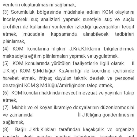
verilerin oluşturulmasını sağlamak,
(3)
Sorumluluk bölgesinde müdahale edilen KOM olaylarını
inceleyerek suç analizleri yapmak suretiyle suç ve suçlu
profilleri ile kullanılan yöntemler izlediği güzergahları tespit
etmek, mücadele kapsamında alınabilecek tedbirleri
plânlamak,
(4)
KOM konularına ilişkin J.Krk.K.lıklarını bilgilendirmek
maksadıyla eğitim plânlamaları yapmak ve uygulatmak,
(5)
KOM konularında yürütülen faaliyetlerle ilgili olarak İl
J.K.lığı KOM Ş.Md.lüğü/ Ks.Amirliği ile koordine içerisinde
hareket etmek, ihtiyaç duyulan teknik destek ve personel
desteğini KOM Ş.Md.lüğü/Amirliğinden talep etmek,
(6)
KOM konuları hakkında mevcut mevzuat ve yayınları takip
etmek,
(7)
Muhbir ve el koyan ikramiye dosyalarının düzenlenmesini
ve zamanında İl J.K.lığına gönderilmesini
sağlamak,
(8)
Bağlı J.Krk.K.lıkları tarafından kaçakçılık ve organize
suçlarla ilgili yapılan yardım taleplerini karşılamak, ast