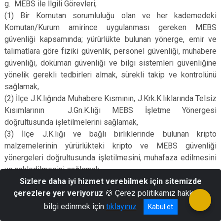
g.
MEBS ile İlgili Görevleri;
(1)
Bir Komutan sorumluluğu olan ve her kademedeki
Komutan/Kurum amirince uygulanması gereken MEBS
güvenliği kapsamında; yürürlükte bulunan yönerge, emir ve
talimatlara göre fiziki güvenlik, personel güvenliği, muhabere
güvenliği, doküman güvenliği ve bilgi sistemleri güvenliğine
yönelik gerekli tedbirleri almak, sürekli takip ve kontrolünü
sağlamak,
(2)
İlçe J.K.lığında Muhabere Kısmının, J.Krk.K.lıklarında Telsiz
Kısımlarının J.Gn.K.lığı MEBS İşletme Yönergesi
doğrultusunda işletilmelerini sağlamak,
(3)
İlçe J.K.lığı ve bağlı birliklerinde bulunan kripto
malzemelerinin yürürlükteki kripto ve MEBS güvenliği
yönergeleri doğrultusunda işletilmesini, muhafaza edilmesini
ve nakledilmesini sağlamak,
(4)
Sizlere daha iyi hizmet verebilmek için sitemizde
İl J.K.lığı Kripto Mutemetliğine bağlı olarak kripto
hizmetlerinin yürütülmesini sağlamak,
çerezlere yer veriyoruz
🍪 Çerez politikamız hakkında
(5)
Silahlı Kuvvetler Müşterek Parolasının (SİLKUVMÜŞPAR)
bilgi edinmek için
tıklayınız
Kabul et
haberleşmelerde aldatmaları önlemek maksadıyla etkin olarak