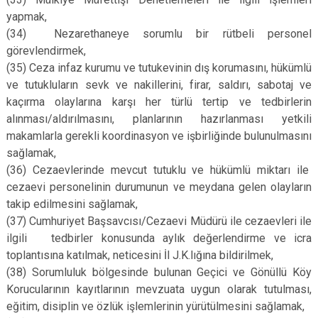
yapmak,
(34)
Nezarethaneye sorumlu bir rütbeli personel
görevlendirmek,
(35)
Ceza infaz kurumu ve tutukevinin dış korumasını, hükümlü
ve tutukluların sevk ve nakillerini, firar, saldırı, sabotaj ve
kaçırma olaylarına karşı her türlü tertip ve tedbirlerin
alınması/aldırılmasını, planlarının hazırlanması yetkili
makamlarla gerekli koordinasyon ve işbirliğinde bulunulmasını
sağlamak,
(36)
Cezaevlerinde mevcut tutuklu ve hükümlü miktarı ile
cezaevi personelinin durumunun ve meydana gelen olayların
takip edilmesini sağlamak,
(37)
Cumhuriyet Başsavcısı/Cezaevi Müdürü ile cezaevleri ile
ilgili tedbirler konusunda aylık değerlendirme ve icra
toplantısına katılmak, neticesini İl J.K.lığına bildirilmek,
(38)
Sorumluluk bölgesinde bulunan Geçici ve Gönüllü Köy
Korucularının kayıtlarının mevzuata uygun olarak tutulması,
eğitim, disiplin ve özlük işlemlerinin yürütülmesini sağlamak,