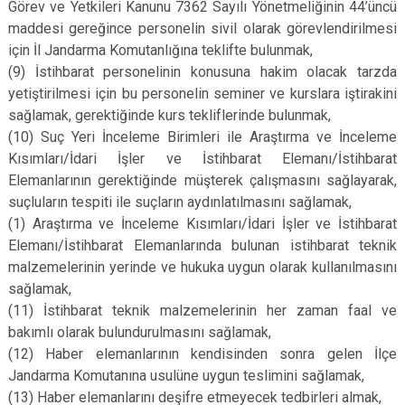
Görev ve Yetkileri Kanunu 7362 Sayılı Yönetmeliğinin 44’üncü
maddesi gereğince personelin sivil olarak görevlendirilmesi
için İl Jandarma Komutanlığına teklifte bulunmak,
(9)
İstihbarat personelinin konusuna hakim olacak tarzda
yetiştirilmesi için bu personelin seminer ve kurslara iştirakini
sağlamak, gerektiğinde kurs tekliflerinde bulunmak,
(10)
Suç Yeri İnceleme Birimleri ile Araştırma ve İnceleme
Kısımları/İdari İşler ve İstihbarat Elemanı/İstihbarat
Elemanlarının gerektiğinde müşterek çalışmasını sağlayarak,
suçluların tespiti ile suçların aydınlatılmasını sağlamak,
(1)
Araştırma ve İnceleme Kısımları/İdari İşler ve İstihbarat
Elemanı/İstihbarat Elemanlarında bulunan istihbarat teknik
malzemelerinin yerinde ve hukuka uygun olarak kullanılmasını
sağlamak,
(11)
İstihbarat teknik malzemelerinin her zaman faal ve
bakımlı olarak bulundurulmasını sağlamak,
(12)
Haber elemanlarının kendisinden sonra gelen İlçe
Jandarma Komutanına usulüne uygun teslimini sağlamak,
(13)
Haber elemanlarını deşifre etmeyecek tedbirleri almak,