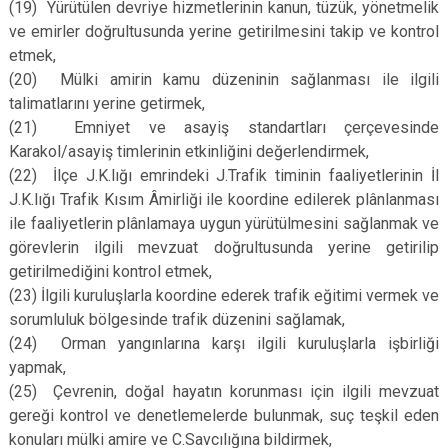
(19)
Yürütülen devriye hizmetlerinin kanun, tüzük, yönetmelik
ve emirler doğrultusunda yerine getirilmesini takip ve kontrol
etmek,
(20)
Mülki amirin kamu düzeninin sağlanması ile ilgili
talimatlarını yerine getirmek,
(21)
Emniyet ve asayiş standartları çerçevesinde
Karakol/asayiş timlerinin etkinliğini değerlendirmek,
(22)
İlçe J.K.lığı emrindeki J.Trafik timinin faaliyetlerinin İl
J.K.lığı Trafik Kısım Âmirliği ile koordine edilerek plânlanması
ile faaliyetlerin plânlamaya uygun yürütülmesini sağlanmak ve
görevlerin ilgili mevzuat doğrultusunda yerine getirilip
getirilmediğini kontrol etmek,
(23)
İlgili kuruluşlarla koordine ederek trafik eğitimi vermek ve
sorumluluk bölgesinde trafik düzenini sağlamak,
(24)
Orman yangınlarına karşı ilgili kuruluşlarla işbirliği
yapmak,
(25)
Çevrenin, doğal hayatın korunması için ilgili mevzuat
gereği kontrol ve denetlemelerde bulunmak, suç teşkil eden
konuları mülki amire ve C.Savcılığına bildirmek,