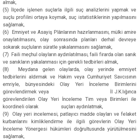
almak,
(5)
İlçede işlenen suçlarla ilgili suç analizlerini yapmak ve
suçlu profilini ortaya koymak, suç istatistiklerinin yapılmasını
sağlamak,
(6)
Emniyet ve Asayiş Plânlarının hazırlanmasını, mülki amire
onaylatılmasını, olay sonrasında planları derhal devreye
sokarak suçluların süratle yakalanmasını sağlamak,
(7)
Faili meçhul olayların aydınlatılması, faili firarda olan sanık
ve sanıkların yakalanması için gerekli tedbirleri almak,
(8)
Meydana gelen olaylarda, olay yerinde emniyet
tedbirlerini aldırmak ve Hakim veya Cumhuriyet Savcısının
emriyle, bünyesindeki Olay Yeri İnceleme Birimlerini
görevlendirmek veya İl J.K.lığınca
görevlendirilen Olay Yeri İnceleme Tim veya Birimleri ile
koordineli olarak suçları aydınlatmak,
(9)
Olay yeri incelemesi, patlayıcı madde olayları ve felaket
kurbanlarını kimliklendirme ile ilgili görevlerin Olay Yeri
İnceleme Yönergesi hükümleri doğrultusunda yürütülmesini
sağlamak,