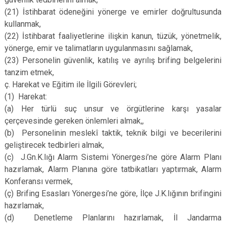
(21)
İstihbarat ödeneğini yönerge ve emirler doğrultusunda
kullanmak,
(22)
İstihbarat faaliyetlerine ilişkin kanun, tüzük, yönetmelik,
yönerge, emir ve talimatların uygulanmasını sağlamak,
(23)
Personelin güvenlik, katılış ve ayrılış brifing belgelerini
tanzim etmek,
ç.
Harekat ve Eğitim ile İlgili Görevleri;
(1)
Harekat:
(a)
Her türlü suç unsur ve örgütlerine karşı yasalar
çerçevesinde gereken önlemleri almak,,
(b)
Personelinin meslekî taktik, teknik bilgi ve becerilerini
geliştirecek tedbirleri almak,
(c)
J.Gn.K.lığı Alarm Sistemi Yönergesi’ne göre Alarm Planı
hazırlamak, Alarm Planına göre tatbikatları yaptırmak, Alarm
Konferansı vermek,
(ç)
Brifing Esasları Yönergesi’ne göre, İlçe J.K.lığının brifingini
hazırlamak,
(d)
Denetleme Planlarını hazırlamak, İl Jandarma