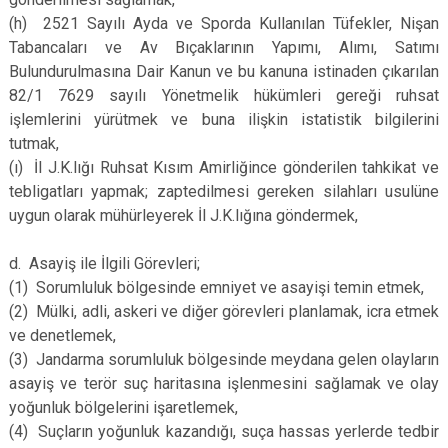
(h)
2521 Sayılı Ayda ve Sporda Kullanılan Tüfekler, Nişan
Tabancaları ve Av Bıçaklarının Yapımı, Alımı, Satımı
Bulundurulmasına Dair Kanun ve bu kanuna istinaden çıkarılan
82/1 7629 sayılı Yönetmelik hükümleri gereği ruhsat
işlemlerini yürütmek ve buna ilişkin istatistik bilgilerini
tutmak,
(ı)
İl J.K.lığı Ruhsat Kısım Amirliğince gönderilen tahkikat ve
tebligatları yapmak; zaptedilmesi gereken silahları usulüne
uygun olarak mühürleyerek İl J.K.lığına göndermek,
d.
Asayiş ile İlgili Görevleri;
(1)
Sorumluluk bölgesinde emniyet ve asayişi temin etmek,
(2)
Mülki, adli, askeri ve diğer görevleri planlamak, icra etmek
ve denetlemek,
(3)
Jandarma sorumluluk bölgesinde meydana gelen olayların
asayiş ve terör suç haritasına işlenmesini sağlamak ve olay
yoğunluk bölgelerini işaretlemek,
(4)
Suçların yoğunluk kazandığı, suça hassas yerlerde tedbir