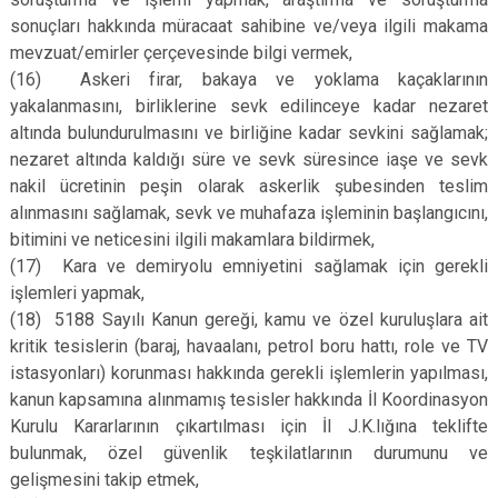
sonuçları hakkında müracaat sahibine ve/veya ilgili makama
mevzuat/emirler çerçevesinde bilgi vermek,
(16)
Askeri firar, bakaya ve yoklama kaçaklarının
yakalanmasını, birliklerine sevk edilinceye kadar nezaret
altında bulundurulmasını ve birliğine kadar sevkini sağlamak;
nezaret altında kaldığı süre ve sevk süresince iaşe ve sevk
nakil ücretinin peşin olarak askerlik şubesinden teslim
alınmasını sağlamak, sevk ve muhafaza işleminin başlangıcını,
bitimini ve neticesini ilgili makamlara bildirmek,
(17)
Kara ve demiryolu emniyetini sağlamak için gerekli
işlemleri yapmak,
(18)
5188 Sayılı Kanun gereği, kamu ve özel kuruluşlara ait
kritik tesislerin (baraj, havaalanı, petrol boru hattı, role ve TV
istasyonları) korunması hakkında gerekli işlemlerin yapılması,
kanun kapsamına alınmamış tesisler hakkında İl Koordinasyon
Kurulu Kararlarının çıkartılması için İl J.K.lığına teklifte
bulunmak, özel güvenlik teşkilatlarının durumunu ve
gelişmesini takip etmek,