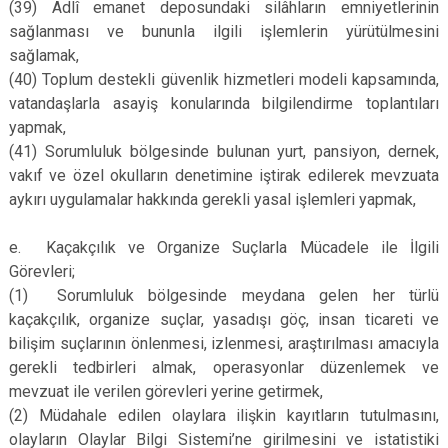
(39)
Adlî emanet deposundaki silâhların emniyetlerinin
sağlanması ve bununla ilgili işlemlerin yürütülmesini
sağlamak,
(40)
Toplum destekli güvenlik hizmetleri modeli kapsamında,
vatandaşlarla asayiş konularında bilgilendirme toplantıları
yapmak,
(41)
Sorumluluk bölgesinde bulunan yurt, pansiyon, dernek,
vakıf ve özel okulların denetimine iştirak edilerek mevzuata
aykırı uygulamalar hakkında gerekli yasal işlemleri yapmak,
e.
Kaçakçılık ve Organize Suçlarla Mücadele ile İlgili
Görevleri;
(1)
Sorumluluk bölgesinde meydana gelen her türlü
kaçakçılık, organize suçlar, yasadışı göç, insan ticareti ve
bilişim suçlarının önlenmesi, izlenmesi, araştırılması amacıyla
gerekli tedbirleri almak, operasyonlar düzenlemek ve
mevzuat ile verilen görevleri yerine getirmek,
(2)
Müdahale edilen olaylara ilişkin kayıtların tutulmasını,
olayların Olaylar Bilgi Sistemi’ne girilmesini ve istatistiki