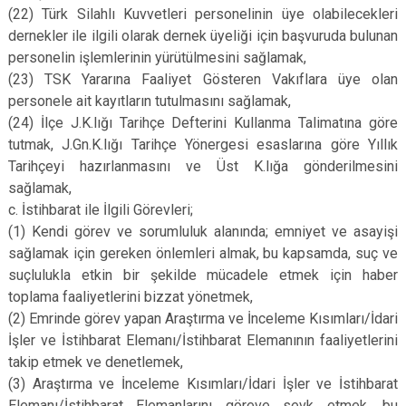
(22)
Türk Silahlı Kuvvetleri personelinin üye olabilecekleri
dernekler ile ilgili olarak dernek üyeliği için başvuruda bulunan
personelin işlemlerinin yürütülmesini sağlamak,
(23)
TSK Yararına Faaliyet Gösteren Vakıflara üye olan
personele ait kayıtların tutulmasını sağlamak,
(24)
İlçe J.K.lığı Tarihçe Defterini Kullanma Talimatına göre
tutmak, J.Gn.K.lığı Tarihçe Yönergesi esaslarına göre Yıllık
Tarihçeyi hazırlanmasını ve Üst K.lığa gönderilmesini
sağlamak,
c.
İstihbarat ile İlgili Görevleri;
(1)
Kendi görev ve sorumluluk alanında; emniyet ve asayişi
sağlamak için gereken önlemleri almak, bu kapsamda, suç ve
suçlulukla etkin bir şekilde mücadele etmek için haber
toplama faaliyetlerini bizzat yönetmek,
(2)
Emrinde görev yapan Araştırma ve İnceleme Kısımları/İdari
İşler ve İstihbarat Elemanı/İstihbarat Elemanının faaliyetlerini
takip etmek ve denetlemek,
(3)
Araştırma ve İnceleme Kısımları/İdari İşler ve İstihbarat
Elemanı/İstihbarat Elemanlarını göreve sevk etmek, bu