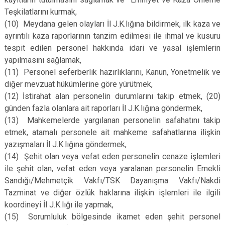
Teşkilatlarını kurmak,
(10)
Meydana gelen olayları İl J.K.lığına bildirmek, ilk kaza ve
ayrıntılı kaza raporlarının tanzim edilmesi ile ihmal ve kusuru
tespit edilen personel hakkında idari ve yasal işlemlerin
yapılmasını sağlamak,
(11)
Personel seferberlik hazırlıklarını, Kanun, Yönetmelik ve
diğer mevzuat hükümlerine göre yürütmek,
(12)
İstirahat alan personelin durumlarını takip etmek, (20)
günden fazla olanlara ait raporları İl J.K.lığına göndermek,
(13)
Mahkemelerde yargılanan personelin safahatını takip
etmek, atamalı personele ait mahkeme safahatlarına ilişkin
yazışmaları İl J.K.lığına göndermek,
(14)
Şehit olan veya vefat eden personelin cenaze işlemleri
ile şehit olan, vefat eden veya yaralanan personelin Emekli
Sandığı/Mehmetçik Vakfı/TSK Dayanışma Vakfı/Nakdi
Tazminat ve diğer özlük haklarına ilişkin işlemleri ile ilgili
koordineyi İl J.K.lığı ile yapmak,
(15)
Sorumluluk bölgesinde ikamet eden şehit personel