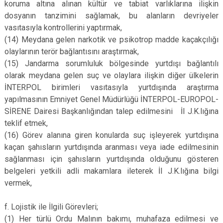
koruma altına alınan kültür ve tabiat varlıklarına ilişkin
dosyanın tanzimini sağlamak, bu alanların devriyeler
vasıtasıyla kontrollerini yaptırmak,
(14)
Meydana gelen narkotik ve psikotrop madde kaçakçılığı
olaylarının terör bağlantısını araştırmak,
(15)
Jandarma sorumluluk bölgesinde yurtdışı bağlantılı
olarak meydana gelen suç ve olaylara ilişkin diğer ülkelerin
İNTERPOL birimleri vasıtasıyla yurtdışında araştırma
yapılmasının Emniyet Genel Müdürlüğü İNTERPOL-EUROPOL-
SİRENE Dairesi Başkanlığından talep edilmesini İl J.K.lığına
teklif etmek,
(16)
Görev alanına giren konularda suç işleyerek yurtdışına
kaçan şahısların yurtdışında aranması veya iade edilmesinin
sağlanması için şahısların yurtdışında olduğunu gösteren
belgeleri yetkili adli makamlara ileterek İl J.K.lığına bilgi
vermek,
f.
Lojistik ile İlgili Görevleri;
(1)
Her türlü Ordu Malının bakımı, muhafaza edilmesi ve