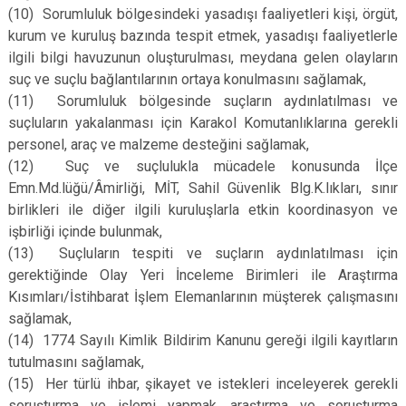
(10)
Sorumluluk bölgesindeki yasadışı faaliyetleri kişi, örgüt,
kurum ve kuruluş bazında tespit etmek, yasadışı faaliyetlerle
ilgili bilgi havuzunun oluşturulması, meydana gelen olayların
suç ve suçlu bağlantılarının ortaya konulmasını sağlamak,
(11)
Sorumluluk bölgesinde suçların aydınlatılması ve
suçluların yakalanması için Karakol Komutanlıklarına gerekli
personel, araç ve malzeme desteğini sağlamak,
(12)
Suç ve suçlulukla mücadele konusunda İlçe
Emn.Md.lüğü/Âmirliği, MİT, Sahil Güvenlik Blg.K.lıkları, sınır
birlikleri ile diğer ilgili kuruluşlarla etkin koordinasyon ve
işbirliği içinde bulunmak,
(13)
Suçluların tespiti ve suçların aydınlatılması için
gerektiğinde Olay Yeri İnceleme Birimleri ile Araştırma
Kısımları/İstihbarat İşlem Elemanlarının müşterek çalışmasını
sağlamak,
(14)
1774 Sayılı Kimlik Bildirim Kanunu gereği ilgili kayıtların
tutulmasını sağlamak,
(15)
Her türlü ihbar, şikayet ve istekleri inceleyerek gerekli
soruşturma ve işlemi yapmak, araştırma ve soruşturma