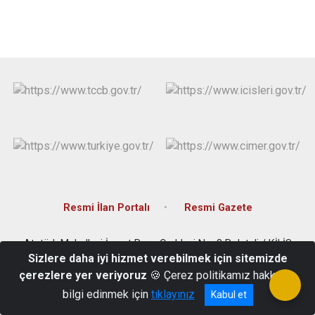
Resmi İlan Portalı
Resmi Gazete
Atatürk Mahallesi İsmet Paşa Caddesi No: 8 Polateli / KİLİS
Sizlere daha iyi hizmet verebilmek için sitemizde
0348 725 10 25
çerezlere yer veriyoruz
🍪 Çerez politikamız hakkında
bilgi edinmek için
tıklayınız
Kabul et