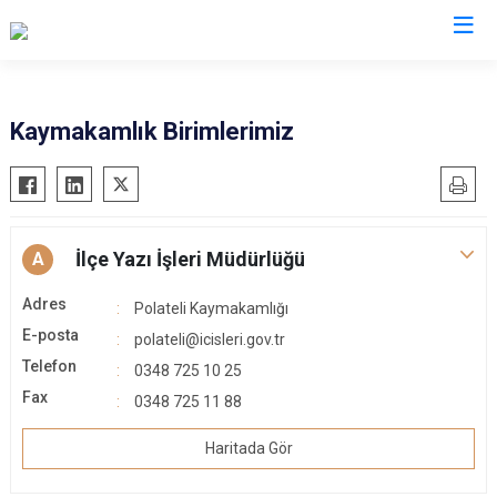
Kilis
Kaymakamlık Birimlerimiz
Elbeyli
Musabeyli
Polateli
İlçe Yazı İşleri Müdürlüğü
A
Adres
Polateli Kaymakamlığı
E-posta
polateli@icisleri.gov.tr
Telefon
0348 725 10 25
Fax
0348 725 11 88
Haritada Gör