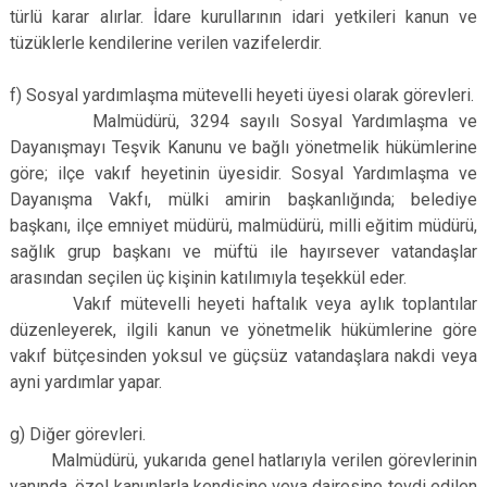
türlü karar alırlar. İdare kurullarının idari yetkileri kanun ve
tüzüklerle kendilerine verilen vazifelerdir.
f) Sosyal yardımlaşma mütevelli heyeti üyesi olarak görevleri.
Malmüdürü, 3294 sayılı Sosyal Yardımlaşma ve
Dayanışmayı Teşvik Kanunu ve bağlı yönetmelik hükümlerine
göre; ilçe vakıf heyetinin üyesidir. Sosyal Yardımlaşma ve
Dayanışma Vakfı, mülki amirin başkanlığında; belediye
başkanı, ilçe emniyet müdürü, malmüdürü, milli eğitim müdürü,
sağlık grup başkanı ve müftü ile hayırsever vatandaşlar
arasından seçilen üç kişinin katılımıyla teşekkül eder.
Vakıf mütevelli heyeti haftalık veya aylık toplantılar
düzenleyerek, ilgili kanun ve yönetmelik hükümlerine göre
vakıf bütçesinden yoksul ve güçsüz vatandaşlara nakdi veya
ayni yardımlar yapar.
g) Diğer görevleri.
Malmüdürü, yukarıda genel hatlarıyla verilen görevlerinin
yanında, özel kanunlarla kendisine veya dairesine tevdi edilen