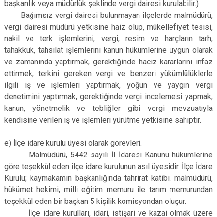
başkanlık veya müdürlük şeklinde vergi dairesi kurulabilir.)
Bağımsız vergi dairesi bulunmayan ilçelerde malmüdürü,
vergi dairesi müdürü yetkisine haiz olup, mükellefiyet tesisi,
nakil ve terk işlemlerini, vergi, resim ve harçların tarh,
tahakkuk, tahsilat işlemlerini kanun hükümlerine uygun olarak
ve zamanında yaptırmak, gerektiğinde haciz kararlarını infaz
ettirmek, terkini gereken vergi ve benzeri yükümlülüklerle
ilgili iş ve işlemleri yaptırmak, yoğun ve yaygın vergi
denetimini yaptırmak, gerektiğinde vergi incelemesi yapmak,
kanun, yönetmelik ve tebliğler gibi vergi mevzuatıyla
kendisine verilen iş ve işlemleri yürütme yetkisine sahiptir.
e) İlçe idare kurulu üyesi olarak görevleri.
Malmüdürü, 5442 sayılı İl İdaresi Kanunu hükümlerine
göre teşekkül eden ilçe idare kurulunun asıl üyesidir. İlçe İdare
Kurulu; kaymakamın başkanlığında tahrirat katibi, malmüdürü,
hükümet hekimi, milli eğitim memuru ile tarım memurundan
teşekkül eden bir başkan 5 kişilik komisyondan oluşur.
İlçe idare kurulları, idari, istişari ve kazai olmak üzere